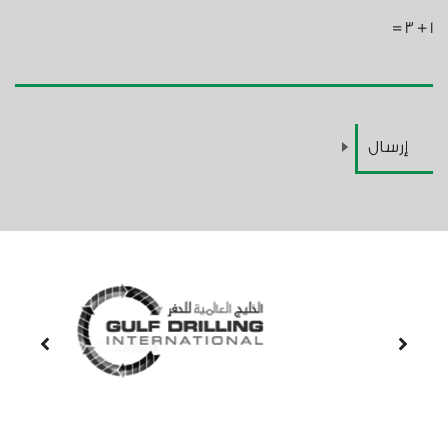
=
3
+
1