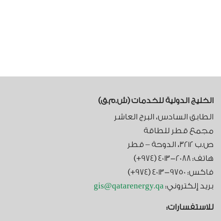
الخليج الدولية للخدمات (ش.م.ق)​
الطابق السادس، البرج العاشر
مجمع قطر للطاقة
ص.ب 3212، الدوحة – قطر
هاتف: 2088-4013 (974+)
فاكس: 9750-4013 (974+)
بريد إلكتروني:
gis@qatarenergy.qa
للاستفسارات: