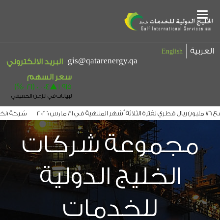
Main
Menu
العربية
English
gis@qatarenergy.qa
البريد الالكتروني
بيان إخلاء المسؤولية
شركة الخليج
لخليج الدولية توقع عقداً مع التجاري لتوزيع ارباحها لمدة 3 سنوات
الخليج الدولي
مجموعة شركات
الخليج الدولية
للخدمات