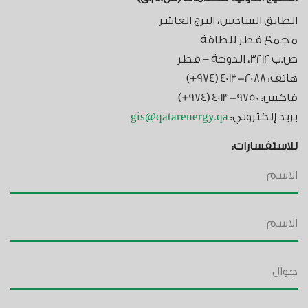
الطابق السادس، البرج العاشر
مجمع قطر للطاقة
ص.ب 3212، الدوحة – قطر
هاتف: 2088-4013 (974+)
فاكس: 9750-4013 (974+)
بريد إلكتروني:
gis@qatarenergy.qa
للاستفسارات: