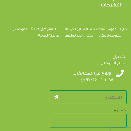
الترشيحات
كل الحقوق محفوظة .شركة الخليج الدولية للخدمات (ش.م.ق) 2017 © حقوق النشر .
الشروط والأحكام
حقوق الطبع والنشر
خريطة الموقع
تحميل
قسيمة التوكيل
الإبلاغ عن المخالفات:
(+974) 4013-2088
=
2
+
9