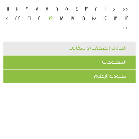
11
10
9
8
7
6
5
4
3
2
1
<
<<
>
22
21
20
19
18
17
16
15
14
13
12
>>
البيانات الصحفية والمقالات
المطبوعات
مسؤولو الإعلام