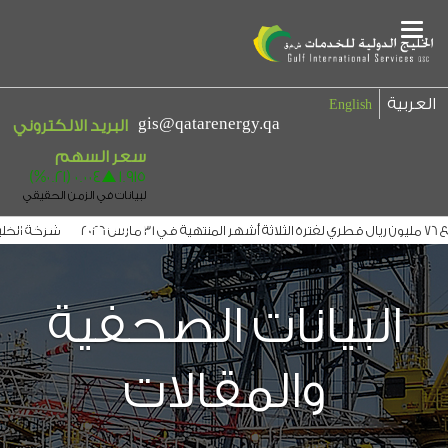
Main
Menu
العربية
English
gis@qatarenergy.qa
البريد الالكتروني
بيان إخلاء المسؤولية
شركة الخليج 
خليج الدولية توقع عقداً مع التجاري لتوزيع ارباحها لمدة 3 سنوات
الخليج الدولي
البيانات الصحفية
والمقالات