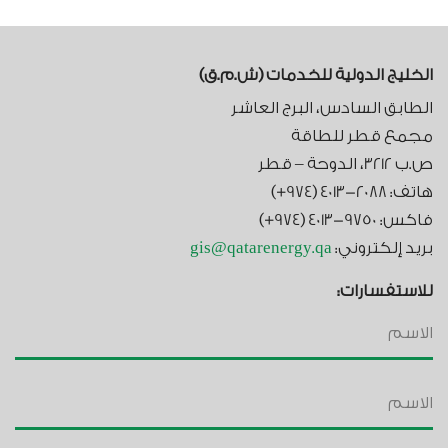
الخليج الدولية للخدمات (ش.م.ق)​
الطابق السادس، البرج العاشر
مجمع قطر للطاقة
ص.ب 3212، الدوحة – قطر
هاتف: 2088-4013 (974+)
فاكس: 9750-4013 (974+)
بريد إلكتروني:
gis@qatarenergy.qa
للاستفسارات: